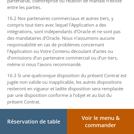
partenariat, coentreprise ou relation de mandat n’existe
entre les parties.
16.2 Nos partenaires commerciaux et autres tiers, y
compris tout tiers avec lequel l’Application a des
intégrations, sont indépendants d’Oracle et ne sont pas
des mandataires d’Oracle. Nous n’assumons aucune
responsabilité en cas de problèmes concernant
l’Application ou Votre Contenu découlant d’actes ou
d’omissions d’un partenaire commercial ou d’un tiers,
même si nous l’avons recommandé.
16.3 Si une quelconque disposition du présent Contrat est
jugée non valide ou inapplicable, les autres dispositions
resteront en vigueur et ladite disposition sera remplacée
par une disposition conforme à l’objet et au but du
présent Contrat.
16.4 À l’exception des actions pour non-paiement ou
Voir le menu &
atteinte aux droits de propriété d’Oracle, aucune action,
Réservation de table
commander
sous quelque forme que ce soit, découlant du présent
Contrat ou s’y rapportant ne pourra être intentée par l’une