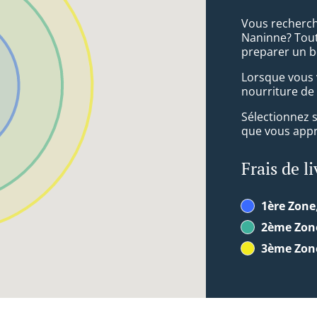
Vous recherch
Naninne? Tout
preparer un b
Lorsque vous v
nourriture de 
Sélectionnez 
que vous appré
Frais de l
1ère Zone
2ème Zon
3ème Zon