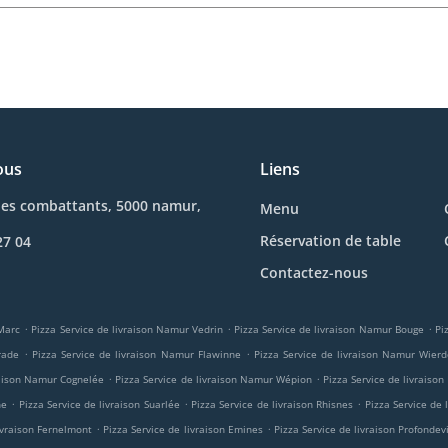
ous
Liens
des combattants, 5000 namur,
Menu
Réservation de table
27 04
Contactez-nous
.
.
.
-Marc
Pizza Service de livraison Namur Vedrin
Pizza Service de livraison Namur Bouge
Pi
.
.
rade
Pizza Service de livraison Namur Flawinne
Pizza Service de livraison Namur Wierd
.
.
raison Namur Cognelée
Pizza Service de livraison Namur Wépion
Pizza Service de livraiso
.
.
.
ne
Pizza Service de livraison Suarlée
Pizza Service de livraison Rhisnes
Pizza Service de 
.
.
livraison Fernelmont
Pizza Service de livraison Emines
Pizza Service de livraison Profondevi