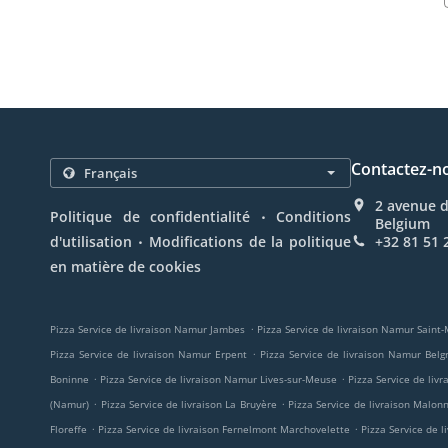
Contactez-n
2 avenue 
.
Politique de confidentialité
Conditions
Belgium
.
d'utilisation
Modifications de la politique
+32 81 51 
en matière de cookies
.
Pizza Service de livraison Namur Jambes
Pizza Service de livraison Namur Saint
.
Pizza Service de livraison Namur Erpent
Pizza Service de livraison Namur Belg
.
.
Boninne
Pizza Service de livraison Namur Lives-sur-Meuse
Pizza Service de liv
.
.
(Namur)
Pizza Service de livraison La Bruyère
Pizza Service de livraison Malon
.
.
Floreffe
Pizza Service de livraison Fernelmont Marchovelette
Pizza Service de 