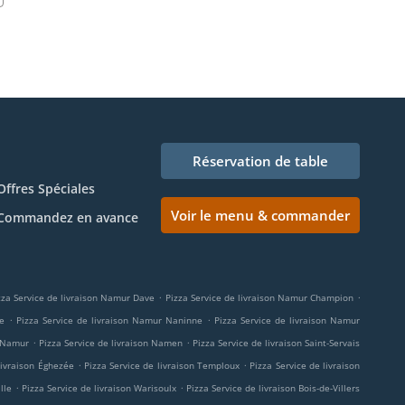
Réservation de table
Offres Spéciales
Voir le menu & commander
Commandez en avance
.
.
zza Service de livraison Namur Dave
Pizza Service de livraison Namur Champion
.
.
e
Pizza Service de livraison Namur Naninne
Pizza Service de livraison Namur
.
.
n Namur
Pizza Service de livraison Namen
Pizza Service de livraison Saint-Servais
.
.
livraison Éghezée
Pizza Service de livraison Temploux
Pizza Service de livraison
.
.
lle
Pizza Service de livraison Warisoulx
Pizza Service de livraison Bois-de-Villers