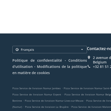
Contactez-n
2 avenue 
.
Politique de confidentialité
Conditions
Belgium
.
d'utilisation
Modifications de la politique
+32 81 51 
en matière de cookies
.
Pizza Service de livraison Namur Jambes
Pizza Service de livraison Namur Saint
.
Pizza Service de livraison Namur Erpent
Pizza Service de livraison Namur Belg
.
.
Boninne
Pizza Service de livraison Namur Lives-sur-Meuse
Pizza Service de liv
.
.
(Namur)
Pizza Service de livraison La Bruyère
Pizza Service de livraison Malon