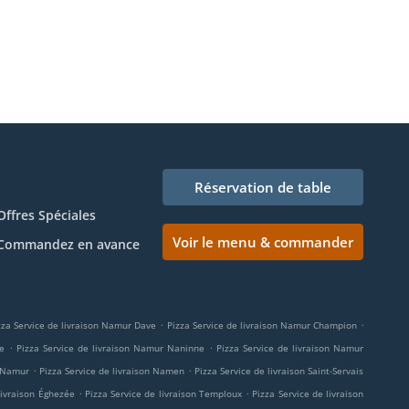
Réservation de table
Offres Spéciales
Voir le menu & commander
Commandez en avance
.
.
zza Service de livraison Namur Dave
Pizza Service de livraison Namur Champion
.
.
e
Pizza Service de livraison Namur Naninne
Pizza Service de livraison Namur
.
.
n Namur
Pizza Service de livraison Namen
Pizza Service de livraison Saint-Servais
.
.
livraison Éghezée
Pizza Service de livraison Temploux
Pizza Service de livraison