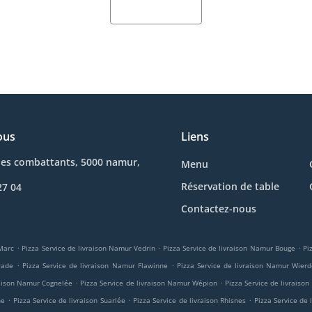
ous
Liens
des combattants, 5000 namur,
Menu
Réservation de table
27 04
Contactez-nous
.
.
.
-Marc
Pizza Service de livraison Namur Vedrin
Pizza Service de livraison Namur Bouge
Pi
.
.
rade
Pizza Service de livraison Namur Flawinne
Pizza Service de livraison Namur Wierd
.
.
raison Namur Cognelée
Pizza Service de livraison Namur Wépion
Pizza Service de livraiso
.
.
.
ne
Pizza Service de livraison Suarlée
Pizza Service de livraison Rhisnes
Pizza Service de 