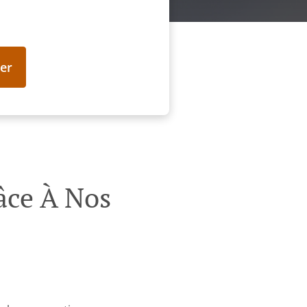
er
âce À Nos