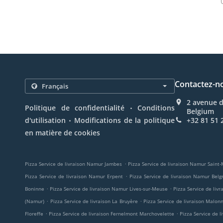
Contactez-n
2 avenue 
.
Politique de confidentialité
Conditions
Belgium
.
d'utilisation
Modifications de la politique
+32 81 51 
en matière de cookies
.
Pizza Service de livraison Namur Jambes
Pizza Service de livraison Namur Saint
.
Pizza Service de livraison Namur Erpent
Pizza Service de livraison Namur Belg
.
.
Boninne
Pizza Service de livraison Namur Lives-sur-Meuse
Pizza Service de liv
.
.
(Namur)
Pizza Service de livraison La Bruyère
Pizza Service de livraison Malon
.
.
Floreffe
Pizza Service de livraison Fernelmont Marchovelette
Pizza Service de 