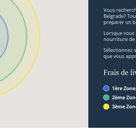
Vous recherch
Belgrade? Tou
preparer un b
Lorsque vous v
nourriture de 
Sélectionnez 
que vous appré
Frais de l
1ère Zone
2ème Zon
3ème Zon