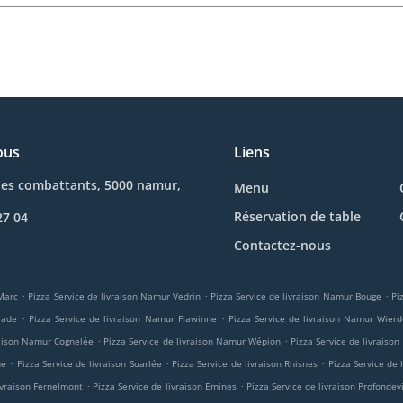
ous
Liens
des combattants, 5000 namur,
Menu
Réservation de table
27 04
Contactez-nous
.
.
.
-Marc
Pizza Service de livraison Namur Vedrin
Pizza Service de livraison Namur Bouge
Pi
.
.
rade
Pizza Service de livraison Namur Flawinne
Pizza Service de livraison Namur Wierd
.
.
raison Namur Cognelée
Pizza Service de livraison Namur Wépion
Pizza Service de livraiso
.
.
.
ne
Pizza Service de livraison Suarlée
Pizza Service de livraison Rhisnes
Pizza Service de 
.
.
livraison Fernelmont
Pizza Service de livraison Emines
Pizza Service de livraison Profondevi