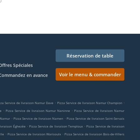
Réservation de table
Offres Spéciales
Voir le menu & commander
Commandez en avance
.
.
zza Service de livraison Namur Dave
Pizza Service de livraison Namur Champion
.
.
e
Pizza Service de livraison Namur Naninne
Pizza Service de livraison Namur
.
.
n Namur
Pizza Service de livraison Namen
Pizza Service de livraison Saint-Servais
.
.
livraison Éghezée
Pizza Service de livraison Temploux
Pizza Service de livraison
.
.
lle
Pizza Service de livraison Warisoulx
Pizza Service de livraison Bois-de-Villers