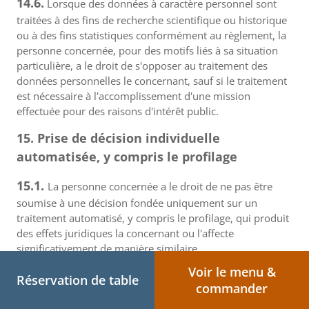
14.6.
Lorsque des données à caractère personnel sont
traitées à des fins de recherche scientifique ou historique
ou à des fins statistiques conformément au règlement, la
personne concernée, pour des motifs liés à sa situation
particulière, a le droit de s'opposer au traitement des
données personnelles le concernant, sauf si le traitement
est nécessaire à l'accomplissement d'une mission
effectuée pour des raisons d'intérêt public.
15. Prise de décision individuelle
automatisée, y compris le profilage
15.1.
La personne concernée a le droit de ne pas être
soumise à une décision fondée uniquement sur un
traitement automatisé, y compris le profilage, qui produit
des effets juridiques la concernant ou l'affecte
significativement de manière similaire.
Voir le menu &
15.2.
Le paragraphe 15.1. ne s'applique pas si la
Réservation de table
commander
décision: